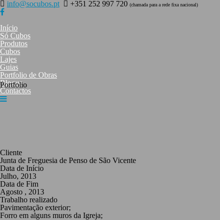
Skip
info@socubos.pt
+351 252 997 720
(chamada para a rede fixa nacional)
to
content
Início
Só Cubos
Produtos
Cubos
Lajes
Guias
Portfolio de Obras
Blogue
Portfolio
Contactos
Cliente
Junta de Freguesia de Penso de São Vicente
Data de Início
Julho, 2013
Data de Fim
Agosto , 2013
Trabalho realizado
Pavimentação exterior;
Forro em alguns muros da Igreja;